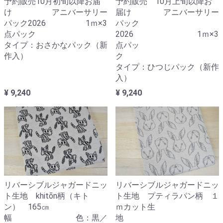
予約販売10月初旬以降お届
予約販売 10月上旬以降お
け アニバーサリー
届け アニバーサリー
パック2026 1ｍ×3
パック
点パック
2026 1ｍ×3
タイプ：おさかなパック（新
点パッ
作入）
ク
タイプ：ひつじパック（新作
入）
¥ 9,240
¥ 9,240
リバーシブルジャガードニッ
リバーシブルジャガードニッ
ト生地 khitōn柄（キト
ト生地 プティラパン柄 １
ン） 165㎝
ｍカット生
幅 色：黒／
地