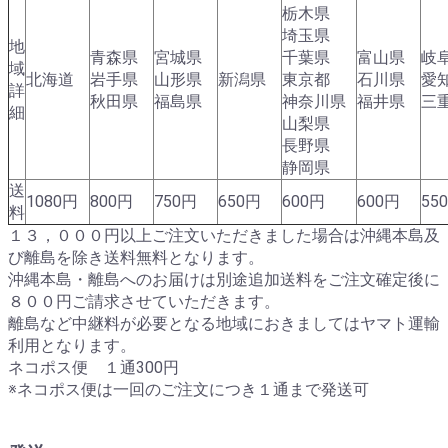
栃木県
埼玉県
地
青森県
宮城県
千葉県
富山県
岐
域
北海道
岩手県
山形県
新潟県
東京都
石川県
愛
詳
秋田県
福島県
神奈川県
福井県
三
細
山梨県
長野県
静岡県
送
1080円
800円
750円
650円
600円
600円
55
料
１３，０００円以上ご注文いただきました場合は沖縄本島及
び離島を除き送料無料となります。
沖縄本島・離島へのお届けは別途追加送料をご注文確定後に
８００円ご請求させていただきます。
離島など中継料が必要となる地域におきましてはヤマト運輸
利用となります。
ネコポス便 １通300円
※ネコポス便は一回のご注文につき１通まで発送可