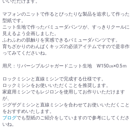
いいただけます。
マフォンのニットで作るとぴったりな製品を追求して作った
型紙です。
ニット生地で作ったバミューダパンツが、すっきりクールに
見えるよう企画しました。
ふわふわの肌触りを実感できるバミューダパンツです。
育ちざかりのわんぱくキッズの必須アイテムですので是非作
ってみてくださいね。
用尺：リバーシブルジャガードニット生地 W150㎝×0.5ｍ
ロックミシンと直線ミシンで完成する仕様です。
ロックミシンをお使いいただくことを推奨します。
家庭用ミシンでもレジロンを使用してお作りいただけます
が、
ジグザグミシンと直線ミシンを合わせてお使いいただくこと
をおすすめいたします。
ブログ
でも型紙のご紹介をしていますので参考にしてくださ
いね。