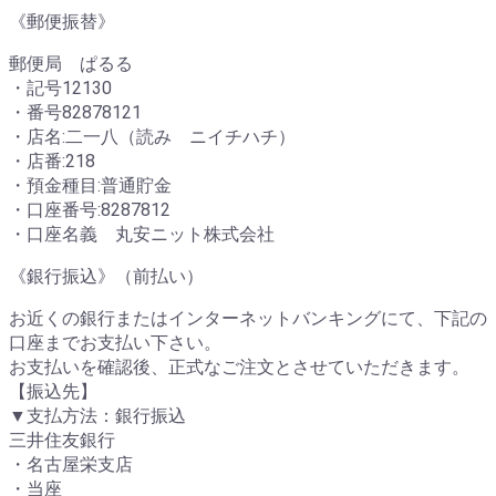
《郵便振替》
郵便局 ぱるる
・記号12130
・番号82878121
・店名:二一八（読み ニイチハチ）
・店番:218
・預金種目:普通貯金
・口座番号:8287812
・口座名義 丸安ニット株式会社
《銀行振込》（前払い）
お近くの銀行またはインターネットバンキングにて、下記の
口座までお支払い下さい。
お支払いを確認後、正式なご注文とさせていただきます。
【振込先】
▼支払方法：銀行振込
三井住友銀行
・名古屋栄支店
・当座