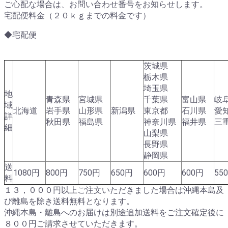
ご心配な場合は、お問い合わせ番号をお知らせします。
宅配便料金（２０ｋｇまでの料金です）
◆宅配便
茨城県
栃木県
埼玉県
地
青森県
宮城県
千葉県
富山県
岐
域
北海道
岩手県
山形県
新潟県
東京都
石川県
愛
詳
秋田県
福島県
神奈川県
福井県
三
細
山梨県
長野県
静岡県
送
1080円
800円
750円
650円
600円
600円
55
料
１３，０００円以上ご注文いただきました場合は沖縄本島及
び離島を除き送料無料となります。
沖縄本島・離島へのお届けは別途追加送料をご注文確定後に
８００円ご請求させていただきます。