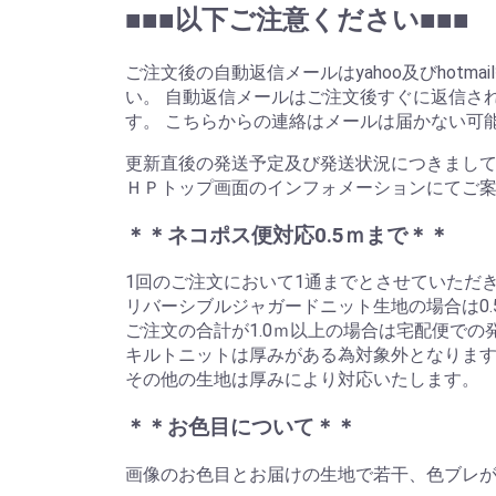
■■■以下ご注意ください■■■
ご注文後の自動返信メールはyahoo及びho
い。 自動返信メールはご注文後すぐに返信さ
す。 こちらからの連絡はメールは届かない可
更新直後の発送予定及び発送状況につきまし
ＨＰトップ画面のインフォメーションにてご案
＊＊ネコポス便対応0.5ｍまで＊＊
1回のご注文において1通までとさせていただ
リバーシブルジャガードニット生地の場合は0.
ご注文の合計が1.0ｍ以上の場合は宅配便での
キルトニットは厚みがある為対象外となりま
その他の生地は厚みにより対応いたします。
＊＊お色目について＊＊
画像のお色目とお届けの生地で若干、色ブレが