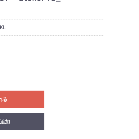
KL
れる
追加