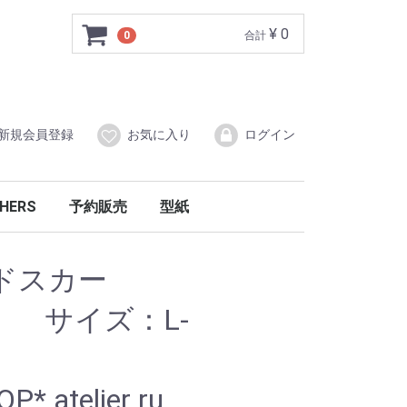
¥ 0
0
合計
新規会員登録
お気に入り
ログイン
HERS
予約販売
型紙
ーガニック
の他
ラーブロック柄
ルトニット
洋服
インナーウエア
ドスカー
ズ：L-
L
* atelier ru_