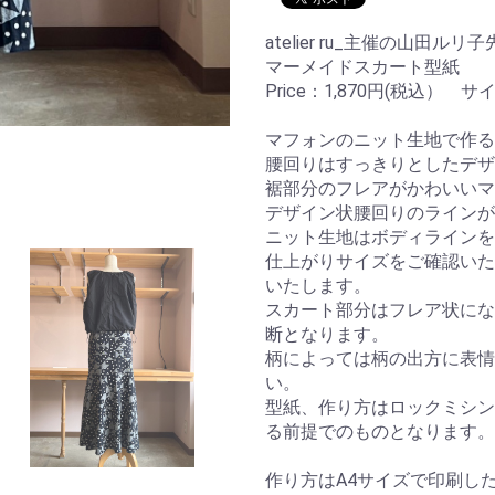
atelier ru_主催の山田ル
マーメイドスカート型紙
Price：1,870円(税込） サ
マフォンのニット生地で作る
腰回りはすっきりとしたデザ
裾部分のフレアがかわいいマ
デザイン状腰回りのラインが
ニット生地はボディラインを
仕上がりサイズをご確認いた
いたします。
スカート部分はフレア状にな
断となります。
柄によっては柄の出方に表情
い。
型紙、作り方はロックミシン
る前提でのものとなります。
作り方はA4サイズで印刷し