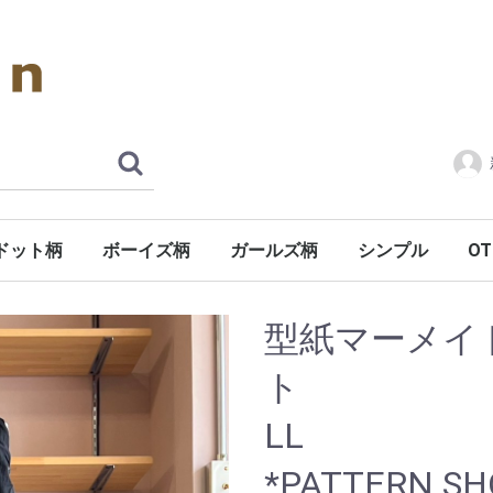
ドット柄
ボーイズ柄
ガールズ柄
シンプル
OT
オ
そ
カ
キ
型紙マーメイ
ト サイ
*PATTERN SHOP