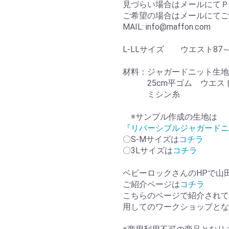
見づらい場合はメールにてＰ
ご希望の場合はメールにてご
MAIL: info@maffon.com
L-LLサイズ ウエスト87～
材料：ジャガードニット生地 
25cm平ゴム ウエス
ミシン糸
※サンプル作成の生地は
『リバーシブルジャガード
〇S-Mサイズは
コチラ
〇3Lサイズは
コチラ
ベビーロックさんのHPで山
ご紹介ページは
コチラ
こちらのページで紹介されていま
用してのワークショップとな