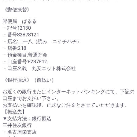
《郵便振替》
郵便局 ぱるる
・記号12130
・番号82878121
・店名:二一八（読み ニイチハチ）
・店番:218
・預金種目:普通貯金
・口座番号:8287812
・口座名義 丸安ニット株式会社
《銀行振込》（前払い）
お近くの銀行またはインターネットバンキングにて、下記の
口座までお支払い下さい。
お支払いを確認後、正式なご注文とさせていただきます。
【振込先】
▼支払方法：銀行振込
三井住友銀行
・名古屋栄支店