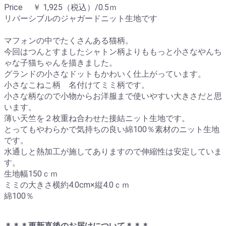
Price ￥ 1,925（税込）/0.5ｍ
リバーシブルのジャガードニット生地です
マフォンの中でたくさんある猫柄。
今回はつんとすましたシャトン柄よりももっと小さなやんち
ゃな子猫ちゃんを描きました。
グランドの小さなドットもかわいく仕上がっています。
小さなこねこ柄 名付けてミミ柄です。
小さな柄なので小物からお洋服まで使いやすい大きさだと思
います。
薄い天竺を２枚重ね合わせた接結ニット生地です。
とってもやわらかで気持ちの良い綿100％素材のニット生地
です。
水通しと熱加工が施してありますので伸縮性は安定していま
す。
生地幅150ｃｍ
ミミの大きさ横約4.0cm×縦4.0ｃｍ
綿100％
＊＊＊更新直後のお届けについて＊＊＊