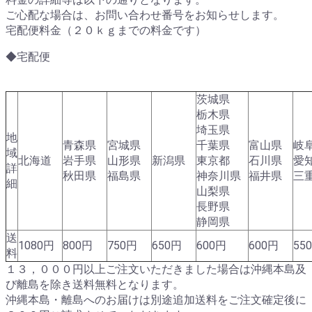
ご心配な場合は、お問い合わせ番号をお知らせします。
宅配便料金（２０ｋｇまでの料金です）
◆宅配便
茨城県
栃木県
埼玉県
地
青森県
宮城県
千葉県
富山県
岐
域
北海道
岩手県
山形県
新潟県
東京都
石川県
愛
詳
秋田県
福島県
神奈川県
福井県
三
細
山梨県
長野県
静岡県
送
1080円
800円
750円
650円
600円
600円
55
料
１３，０００円以上ご注文いただきました場合は沖縄本島及
び離島を除き送料無料となります。
沖縄本島・離島へのお届けは別途追加送料をご注文確定後に