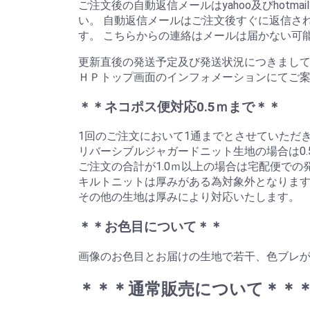
ご注文後の自動返信メールはyahoo及びho
い。 自動返信メールはご注文後すぐに返信さ
す。 こちらからの連絡はメールは届かない可
更新直後の発送予定及び発送状況につきまし
ＨＰトップ画面のインフォメーションにてご案
＊＊ネコポス便対応0.5ｍまで＊＊
1回のご注文において1通までとさせていただ
リバーシブルジャガードニット生地の場合は0.
ご注文の合計が1.0ｍ以上の場合は宅配便での
キルトニットは厚みがある為対象外となりま
その他の生地は厚みにより対応いたします。
＊＊お色目について＊＊
画像のお色目とお届けの生地で若干、色ブレが
＊＊＊通常販売について＊＊