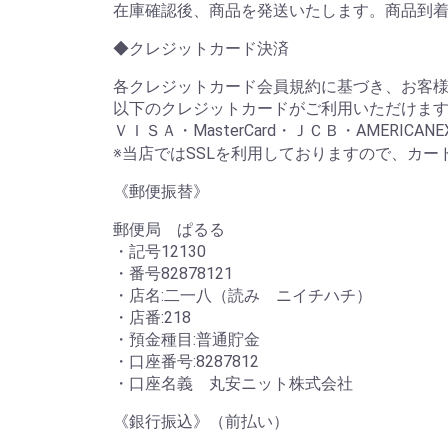
在庫確認後、商品を発送いたします。商品到
◆クレジットカード決済
各クレジットカード会員規約に基づき、お客
以下のクレジットカードがご利用いただけま
ＶＩＳＡ・MasterCard・ＪＣＢ・AMERICANEXP
※当店ではSSLを利用しておりますので、カ
《郵便振替》
郵便局 ぱるる
・記号12130
・番号82878121
・店名:二一八（読み ニイチハチ）
・店番:218
・預金種目:普通貯金
・口座番号:8287812
・口座名義 丸安ニット株式会社
《銀行振込》（前払い）