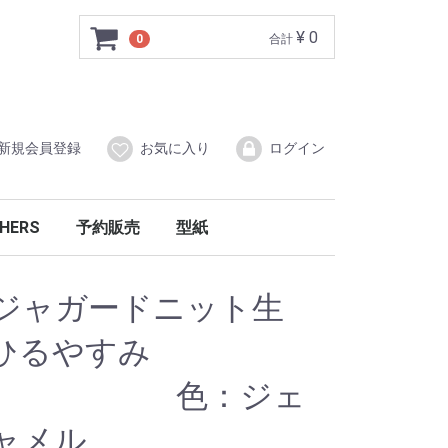
¥ 0
0
合計
新規会員登録
お気に入り
ログイン
HERS
予約販売
型紙
ーガニック
の他
ラーブロック柄
ルトニット
洋服
インナーウエア
ジャガードニット生
ひるやすみ
色：ジェ
ャメル