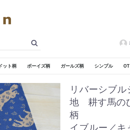
ドット柄
ボーイズ柄
ガールズ柄
シンプル
OT
オ
そ
カ
キ
リバーシブル
地 耕す馬の
柄 
イブルー／キ