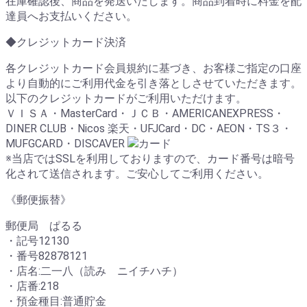
在庫確認後、商品を発送いたします。商品到着時に料金を配
達員へお支払いください。
◆クレジットカード決済
各クレジットカード会員規約に基づき、お客様ご指定の口座
より自動的にご利用代金を引き落としさせていただきます。
以下のクレジットカードがご利用いただけます。
ＶＩＳＡ・MasterCard・ＪＣＢ・AMERICANEXPRESS・
DINER CLUB・Nicos 楽天・UFJCard・DC・AEON・TS３・
MUFGCARD・DISCAVER
※当店ではSSLを利用しておりますので、カード番号は暗号
化されて送信されます。ご安心してご利用ください。
《郵便振替》
郵便局 ぱるる
・記号12130
・番号82878121
・店名:二一八（読み ニイチハチ）
・店番:218
・預金種目:普通貯金