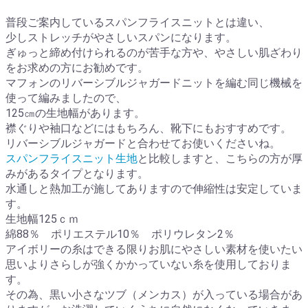
普段ご案内しているスパンフライスニットとは違い、
少しストレッチがやさしいスパンになります。
ぎゅっと締め付けられるのが苦手な方や、やさしい肌ざわり
をお求めの方にお勧めです。
マフォンのリバーシブルジャガードニットを編む同じ機械を
使って編みましたので、
125㎝の生地幅があります。
襟ぐりや袖口などにはもちろん、靴下にもおすすめです。
リバーシブルジャガードと合わせてお使いくださいね。
スパンフライスニット生地
と比較しますと、こちらの方が厚
みがあるタイプとなります。
水通しと熱加工が施してありますので伸縮性は安定していま
す。
生地幅125ｃｍ
綿88％ ポリエステル10％ ポリウレタン2％
アイボリーの糸はできる限りお肌にやさしい素材を使いたい
思いよりさらしが強くかかっていない糸を使用しておりま
す。
その為、黒い小さなツブ（メンカス）が入っている場合があ