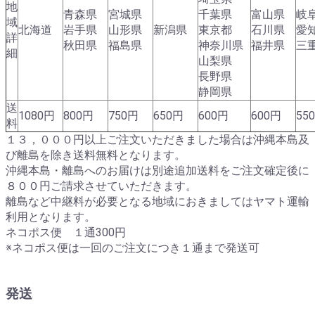
地
青森県
宮城県
千葉県
富山県
岐
域
北海道
岩手県
山形県
新潟県
東京都
石川県
愛
詳
秋田県
福島県
神奈川県
福井県
三
細
山梨県
長野県
静岡県
送
1080円
800円
750円
650円
600円
600円
55
料
１３，０００円以上ご注文いただきました場合は沖縄本島及
び離島を除き送料無料となります。
沖縄本島・離島へのお届けは別途追加送料をご注文確定後に
８００円ご請求させていただきます。
離島など中継料が必要となる地域におきましてはヤマト運輸
利用となります。
ネコポス便 １通300円
※ネコポス便は一回のご注文につき１通まで発送可
発送