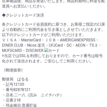
在庫確認後、商品を発送いたします。商品到着時に料金を配
達員へお支払いください。
◆クレジットカード決済
各クレジットカード会員規約に基づき、お客様ご指定の口座
より自動的にご利用代金を引き落としさせていただきます。
以下のクレジットカードがご利用いただけます。
ＶＩＳＡ・MasterCard・ＪＣＢ・AMERICANEXPRESS・
DINER CLUB・Nicos 楽天・UFJCard・DC・AEON・TS３・
MUFGCARD・DISCAVER
※当店ではSSLを利用しておりますので、カード番号は暗号
化されて送信されます。ご安心してご利用ください。
《郵便振替》
郵便局 ぱるる
・記号12130
・番号82878121
・店名:二一八（読み ニイチハチ）
・店番:218
・預金種目:普通貯金