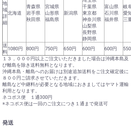
埼玉県
地
青森県
宮城県
千葉県
富山県
岐
域
北海道
岩手県
山形県
新潟県
東京都
石川県
愛
詳
秋田県
福島県
神奈川県
福井県
三
細
山梨県
長野県
静岡県
送
1080円
800円
750円
650円
600円
600円
55
料
１３，０００円以上ご注文いただきました場合は沖縄本島及
び離島を除き送料無料となります。
沖縄本島・離島へのお届けは別途追加送料をご注文確定後に
８００円ご請求させていただきます。
離島など中継料が必要となる地域におきましてはヤマト運輸
利用となります。
ネコポス便 １通300円
※ネコポス便は一回のご注文につき１通まで発送可
発送