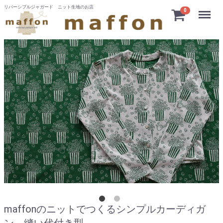
リバーシブルジャガード ニット生地のお店
Menu
0
maffonのニットでつくるシンプルカーディガ
ン 縫い代付き型