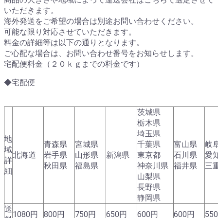
いただきます。
海外発送をご希望の場合は別途お問い合わせください。
可能な限り対応させていただきます。
料金の詳細等は以下の通りとなります。
ご心配な場合は、お問い合わせ番号をお知らせします。
宅配便料金（２０ｋｇまでの料金です）
◆宅配便
茨城県
栃木県
埼玉県
地
青森県
宮城県
千葉県
富山県
岐
域
北海道
岩手県
山形県
新潟県
東京都
石川県
愛
詳
秋田県
福島県
神奈川県
福井県
三
細
山梨県
長野県
静岡県
送
1080円
800円
750円
650円
600円
600円
55