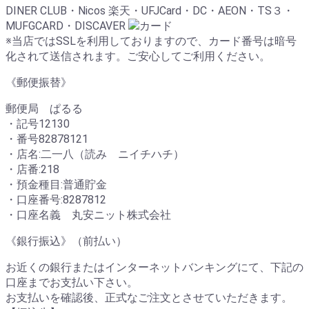
DINER CLUB・Nicos 楽天・UFJCard・DC・AEON・TS３・
MUFGCARD・DISCAVER
※当店ではSSLを利用しておりますので、カード番号は暗号
化されて送信されます。ご安心してご利用ください。
《郵便振替》
郵便局 ぱるる
・記号12130
・番号82878121
・店名:二一八（読み ニイチハチ）
・店番:218
・預金種目:普通貯金
・口座番号:8287812
・口座名義 丸安ニット株式会社
《銀行振込》（前払い）
お近くの銀行またはインターネットバンキングにて、下記の
口座までお支払い下さい。
お支払いを確認後、正式なご注文とさせていただきます。