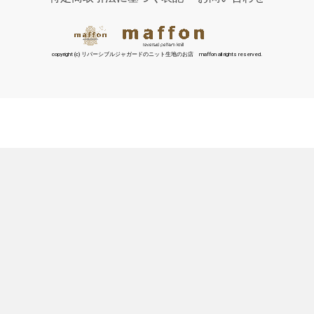
copyright (c) リバーシブルジャガードのニット生地のお店 maffon all rights reserved.