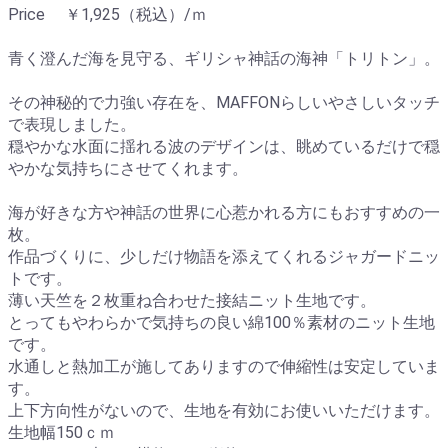
Price ￥1,925（税込）/ｍ
青く澄んだ海を見守る、ギリシャ神話の海神「トリトン」。
その神秘的で力強い存在を、MAFFONらしいやさしいタッチ
で表現しました。
穏やかな水面に揺れる波のデザインは、眺めているだけで穏
やかな気持ちにさせてくれます。
海が好きな方や神話の世界に心惹かれる方にもおすすめの一
枚。
作品づくりに、少しだけ物語を添えてくれるジャガードニッ
トです。
薄い天竺を２枚重ね合わせた接結ニット生地です。
とってもやわらかで気持ちの良い綿100％素材のニット生地
です。
水通しと熱加工が施してありますので伸縮性は安定していま
す。
上下方向性がないので、生地を有効にお使いいただけます。
生地幅150ｃｍ